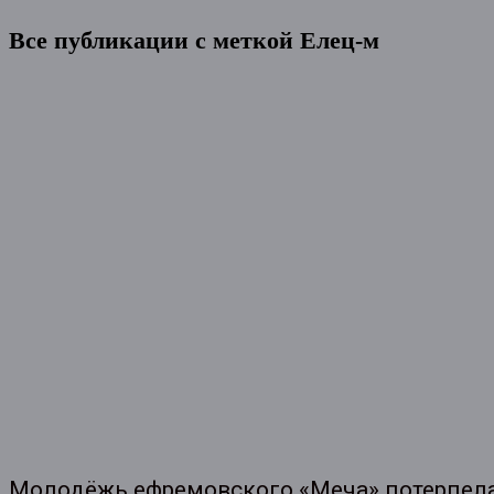
Все публикации с меткой
Елец-м
Молодёжь ефремовского «Меча» потерпел