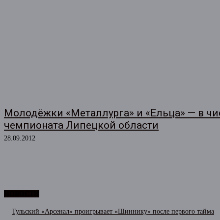
Молодёжки «Металлурга» и «Ельца» — в чи
чемпионата Липецкой области
28.09.2012
НОВОСТИ
Тульский «Арсенал» проигрывает «Шиннику» после первого тайма