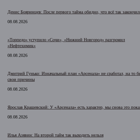
Денис Бояринцев: После первого тайма обидно, что всё так закончил
08.08.2026
«Торпедо» уступило «Сочи», «Нижний Новгород» разгромил
«Нефтехимик»
08.08.2026
Дмитрий Гунько: Изначальный план «Арсенала» не сработал, на то 
свои причины
08.08.2026
Ярослав Крашевский: У «Арсенала» есть характер, мы снова это пока
08.08.2026
Илья Азявин: На второй тайм так выходить нельзя