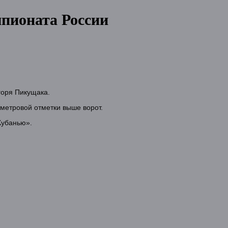
мпионата России
горя Пикущака.
метровой отметки выше ворот.
Кубанью».