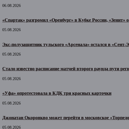
06.08.2026
«Спартак» разгромил «Оренбург» в Кубке России, «Зенит» 
05.08.2026
Экс-полузащитник тульского «Арсенала» остался в «Сент-Э
05.08.2026
Стало известно расписание матчей второго раунда пути рег
05.08.2026
«Уфа» опротестовала в КДК три красных карточки
05.08.2026
Джонатан Окоронкво может перейти в московское «Торпед
05.08.2026