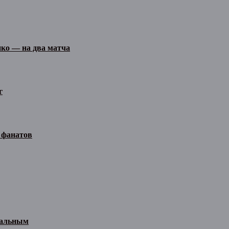
ко — на два матча
г
 фанатов
иальным