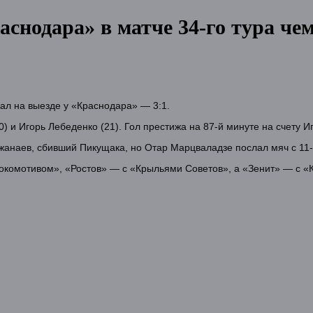
аснодара» в матче 34-го тура че
рал на выезде у «Краснодара» — 3:1.
 и Игорь Лебеденко (21). Гол престижа на 87-й минуте на счету И
Джанаев, сбивший Пикущака, но Отар Марцваладзе послал мяч с 11-
«Локомотивом», «Ростов» — с «Крыльями Советов», а «Зенит» — с «