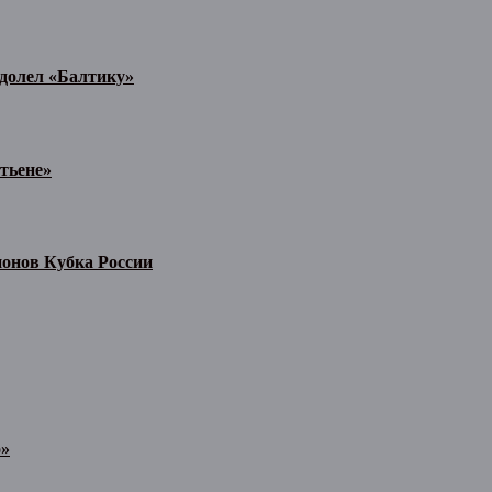
одолел «Балтику»
тьене»
ионов Кубка России
о»