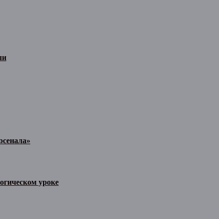
ли
рсенала»
огическом уроке