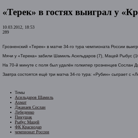
«Терек» в гостях выиграл у «Кр
10.03.2012, 18:53
289
Грозненский «Терек» в матче 34-го тура чемпионата России выиг
Мячи у «Терека» забили Шамиль Асильдаров (7), Мацей Рыбус (10)
На 70-й минуте с поля был удалён голкипер грозненцев Сослан 
Завтра состоятся ещё три матча 34-го тура: «Рубин» сыграет с 
Темы
Асильдаров Шамиль
Ахмат
Джанаев Сослан
Лебеденко
Пикущак
Рыбус Мацей
ФК Краснодар
чемпионат России