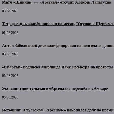
Матч «Шинник» — «Арсенал» отсудит Алексей Лапатухин
06.08.2026
Тетрадзе дисквалифицирован на месяц, Юсупов и Щербачен
06.08.2026
Антон Заболотный дисквалифицирован на полгода за допин
06.08.2026
«Спартак» подписал Мирлинда Даку, несмотря на протесты
06.08.2026
Экс-защитник тульского «Арсенала» перешёл в «Амкар»
06.08.2026
Источник: В тульском «Арсенале» накопился долг по прем