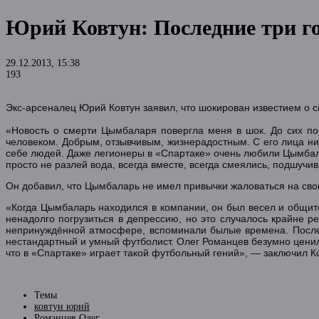
Юрий Ковтун: Последние три го
29.12.2013, 15:38
193
Экс-арсеналец Юрий Ковтун заявил, что шокирован известием о 
«Новость о смерти Цымбаларя повергла меня в шок. До сих по
человеком. Добрым, отзывчивым, жизнерадостным. С его лица ни
себе людей. Даже легионеры в «Спартаке» очень любили Цымбал
просто не разлей вода, всегда вместе, всегда смеялись, подшучи
Он добавил, что Цымбаларь не имел привычки жаловаться на св
«Когда Цымбаларь находился в компании, он был весел и общите
ненадолго погрузиться в депрессию, но это случалось крайне 
непринуждённой атмосфере, вспоминали былые времена. Послед
нестандартный и умный футболист. Олег Романцев безумно ценил
что в «Спартаке» играет такой футбольный гений», — заключил К
Темы
ковтун юрий
Романцев Олег