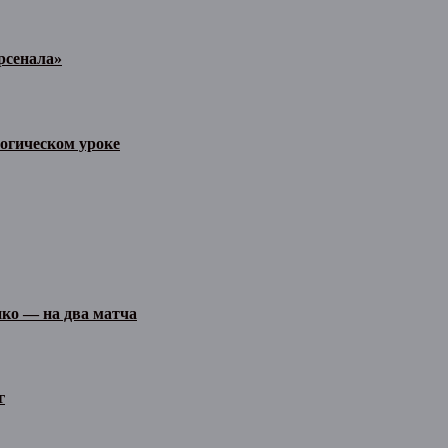
рсенала»
огическом уроке
ко — на два матча
г