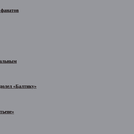
 фанатов
иальным
одолел «Балтику»
тьене»