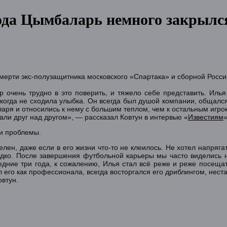
да Цымбаларь немного закрылся
смерти экс-полузащитника московского «Спартака» и сборной Росс
р очень трудно в это поверить, и тяжело себе представить. Ил
когда не сходила улыбка. Он всегда был душой компании, общался
аря и относились к нему с большим теплом, чем к остальным игро
вали друг над другом», — рассказал Ковтун в интервью «
Известиям
«
ои проблемы.
лен, даже если в его жизни что-то не клеилось. Не хотел напряга
редко. После завершения футбольной карьеры мы часто виделись н
ние три года, к сожалению, Илья стал всё реже и реже посещать
 его как профессионала, всегда восторгался его дриблингом, нес
овтун.