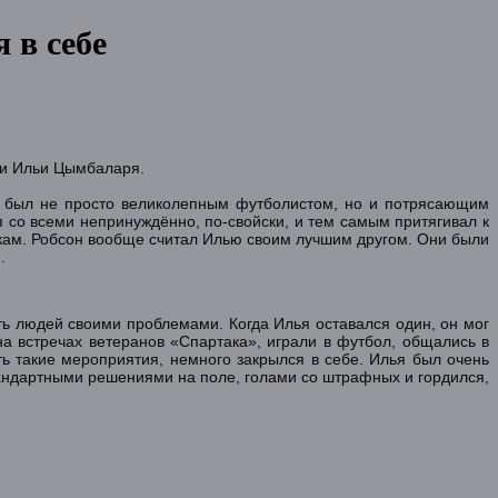
 в себе
ии Ильи Цымбаларя.
ья был не просто великолепным футболистом, но и потрясающим
 со всеми непринуждённо, по-свойски, и тем самым притягивал к
кам. Робсон вообще считал Илью своим лучшим другом. Они были
.
ть людей своими проблемами. Когда Илья оставался один, он мог
а встречах ветеранов «Спартака», играли в футбол, общались в
 такие мероприятия, немного закрылся в себе. Илья был очень
тандартными решениями на поле, голами со штрафных и гордился,