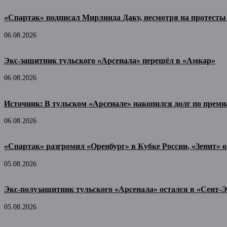
«Спартак» подписал Мирлинда Даку, несмотря на протесты
06.08.2026
Экс-защитник тульского «Арсенала» перешёл в «Амкар»
06.08.2026
Источник: В тульском «Арсенале» накопился долг по прем
06.08.2026
«Спартак» разгромил «Оренбург» в Кубке России, «Зенит» 
05.08.2026
Экс-полузащитник тульского «Арсенала» остался в «Сент-Э
05.08.2026