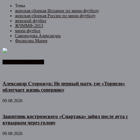
Темы
женская сборная Испании по мини-футболу
женская сборная России по мини-футболу
женский футбол
ЖЧММФ-2013
мини-футбол
Самородова Александра
Филисова Мария
ЛЕНТА НОВОСТЕЙ
Александр Сторожук: Не первый матч, где «Торпедо»
облегчает жизнь сопернику
09.08.2026
Защитник костромского «Спартака» забил после аута с
кувырком через голову
09.08.2026