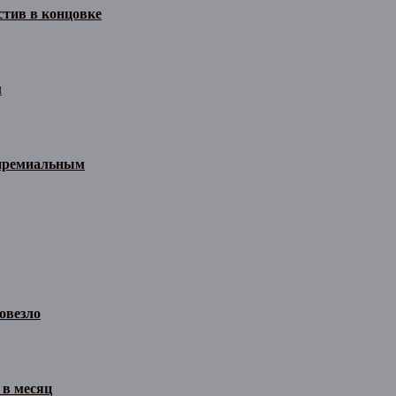
стив в концовке
м
 премиальным
овезло
 в месяц