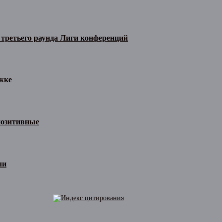
 третьего раунда Лиги конференций
жке
позитивные
ли