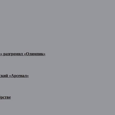
л» разгромил «Олимпик»
ьский «Арсенал»
ёрстве