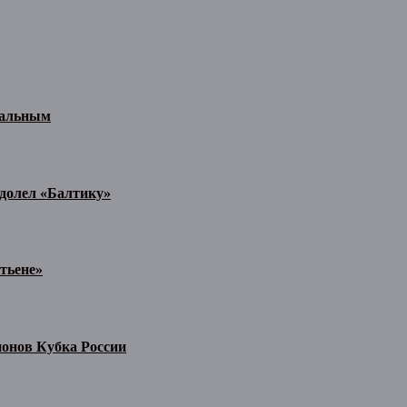
иальным
одолел «Балтику»
тьене»
ионов Кубка России