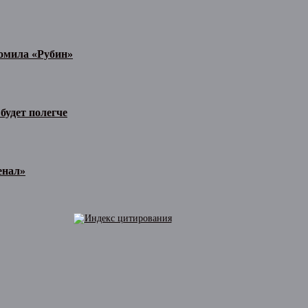
ромила «Рубин»
будет полегче
енал»