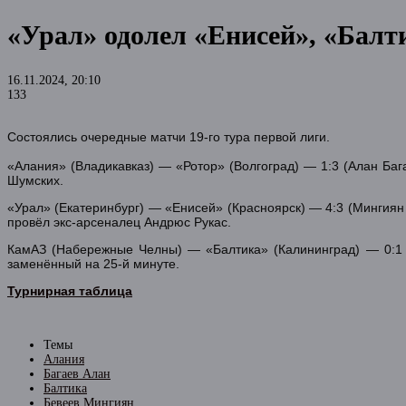
«Урал» одолел «Енисей», «Балт
16.11.2024, 20:10
133
Состоялись очередные матчи 19-го тура первой лиги.
«Алания» (Владикавказ) — «Ротор» (Волгоград) — 1:3 (Алан Баг
Шумских.
«Урал» (Екатеринбург) — «Енисей» (Красноярск) — 4:3 (Мингиян 
провёл экс-арсеналец Андрюс Рукас.
КамАЗ (Набережные Челны) — «Балтика» (Калининград) — 0:1 (
заменённый на 25-й минуте.
Турнирная таблица
Темы
Алания
Багаев Алан
Балтика
Бевеев Мингиян