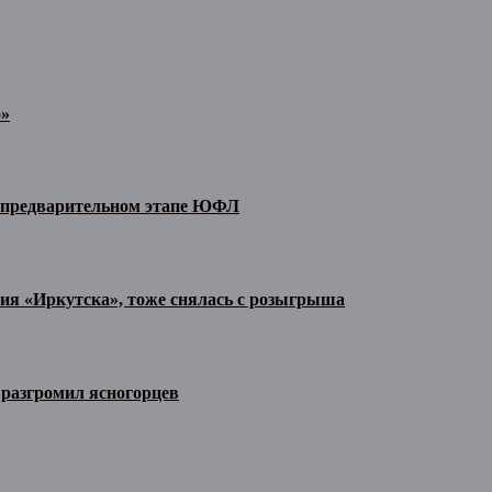
о»
а предварительном этапе ЮФЛ
тия «Иркутска», тоже снялась с розыгрыша
разгромил ясногорцев