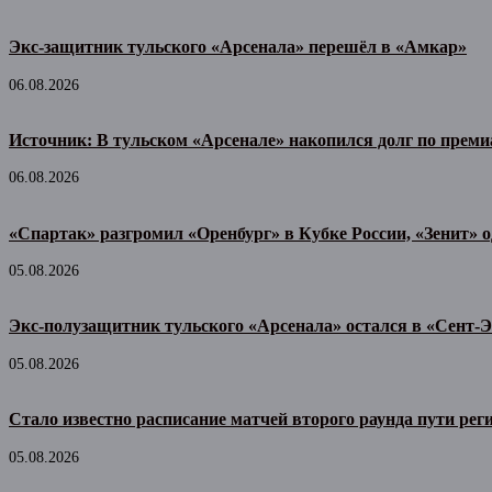
Экс-защитник тульского «Арсенала» перешёл в «Амкар»
06.08.2026
Источник: В тульском «Арсенале» накопился долг по прем
06.08.2026
«Спартак» разгромил «Оренбург» в Кубке России, «Зенит» 
05.08.2026
Экс-полузащитник тульского «Арсенала» остался в «Сент-Э
05.08.2026
Стало известно расписание матчей второго раунда пути рег
05.08.2026