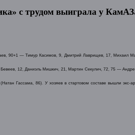
ика» с трудом выиграла у КамАЗ
аев, 90+1 — Тимур Касимов, 9, Дмитрий Лаврищев, 17, Михаил Ма
Бевеев, 12, Даниэль Мишкич, 21, Мартин Секулич, 72, 75 — Андрей
Натан Гассама, 86). У хозяев в стартовом составе вышли экс-а