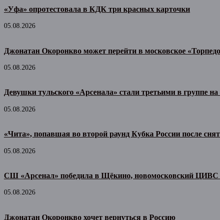
«Уфа» опротестовала в КДК три красных карточки
05.08.2026
Джонатан Окоронкво может перейти в московское «Торпед
05.08.2026
Девушки тульского «Арсенала» стали третьими в группе н
05.08.2026
«Чита», попавшая во второй раунд Кубка России после сня
05.08.2026
СШ «Арсенал» победила в Щёкино, новомосковский ЦИВС 
05.08.2026
Джонатан Окоронкво хочет вернуться в Россию