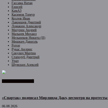
Гассама Натан
Енисей
КамАЗ
Касимов Тимур
Козлов Иван
Лаврищев Дмитрий
Ломакин Александр
Мазурин Андрей
Мальцев Михаил
Мельников Никита (II)
Мишкич Даниэль
Ротор
Рукас Андрюс
Секулич Мартин
Стародуб Дмитрий
Урал
Шумских Алексей
ЛЕНТА НОВОСТЕЙ
«Спартак» подписал Мирлинда Даку, несмотря на протесты
06.08.2026