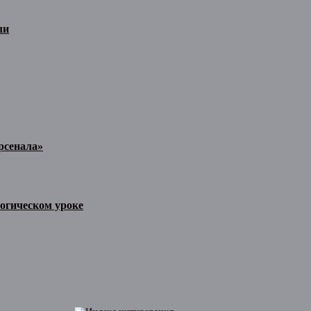
ли
рсенала»
огическом уроке