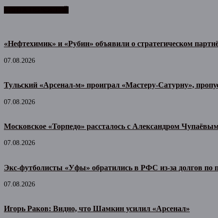
ЛЕНТА НОВОСТЕЙ
«Нефтехимик» и «Рубин» объявили о стратегическом партн
07.08.2026
Тульский «Арсенал-м» проиграл «Мастеру-Сатурну», пропу
07.08.2026
Московское «Торпедо» рассталось с Александром Чупаёвы
07.08.2026
Экс-футболисты «Уфы» обратились в РФС из-за долгов по
07.08.2026
Игорь Раков: Видно, что Шамкин усилил «Арсенал»