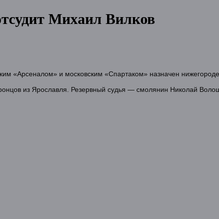
отсудит Михаил Вилков
ьским «Арсеналом» и московским «Спартаком» назначен нижегород
ронцов из Ярославля. Резервный судья — смолянин Николай Волош