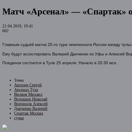
Матч «Арсенал» — «Спартак» 
21.04.2019, 19:41
602
Главным судьёй матча 25-го тура чемпионата России между тул
Ему будут ассистировать Валерий Данченко из Уфы и Алексей Во
Поединок состоится в Туле 25 апреля. Начало в 20:30 мск.
Темы
Анохин Сергей
Арсенал Тула
Вилков Михаил
Волошин Николай
Воронцов Алексей
Данченко Валерий
Спартак Москва
судьи