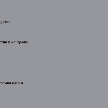
ёрстве
стив в концовке
м
 премиальным