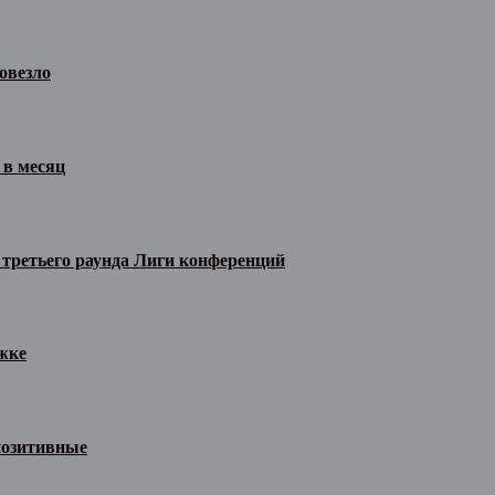
овезло
 в месяц
 третьего раунда Лиги конференций
жке
позитивные