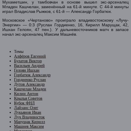
Мухаметшин, у тамбовчан в основе вышел экс-арсеналец
Младен Кашчелан, заменённый на 61-й минуте. С 44-й минуты
играл Владислав Рыжков, с 61-й — Александр Горбатюк.
Московское «Чертаново» проиграло владивостокскому «Лучу-
Энергии» — 0:3 (Руслан Гордиенко, 16, Кирилл Марущак, 42,
Ишхан Гелоян, 47 пен.). У дальневосточников матч в запасе
начал экс-арсеналец Максим Машнёв.
Темы
Алфёров Евгений
Булатов Виктор
Васильев Андрей
Гелоян Ишхан
Горбатюк Александр
Гордиенко Руслан
Дутов Александр
Кашчелан Младен
Килин Антон
Крылья Советов
Кубок ФНЛ
Лайзанс Олег
Лукьянов Иван
Луч Владивосток
Марущак Кирилл
Машнев Максим