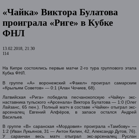
«Чайка» Виктора Булатова
проиграла «Риге» в Кубке
ФНЛ
13.02.2018, 21:30
114
На Кипре состоялись первые матчи 2-го тура группового этапа
Кубка ФНЛ.
В группе «А» воронежский «Факел» проиграл самарским
«Крыльям Советов» — 0:1 (Алан Чочиев, 68).
Латвийская «Рига» победила песчанокопскую «Чайку» экс-
наставника тульского «Арсенала» Виктора Булатова — 1:0 (Олег
Лайзанс, 65 пен.). Полный матч в составе «Чайки» отыграл экс-
арсеналец Евгений Алфёров, в запасе остался Андрей
Васильев.
В группе «B» саранская «Мордовия» проиграла «Тамбову» —
1:2 (Иван Лукьянов, 31 — Антон Килин, 42, Александр Дутов, 76).
У саранчан весь матч отыграл экс-арсеналец Руслан