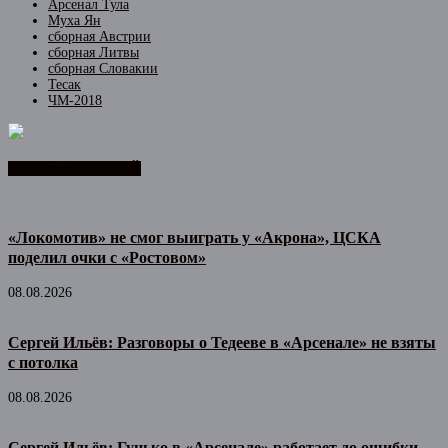
Арсенал Тула
Муха Ян
сборная Австрии
сборная Литвы
сборная Словакии
Тесак
ЧМ-2018
ЛЕНТА НОВОСТЕЙ
«Локомотив» не смог выиграть у «Акрона», ЦСКА
поделил очки с «Ростовом»
08.08.2026
Сергей Ильёв: Разговоры о Тедееве в «Арсенале» не взяты
с потолка
08.08.2026
Сергей Ильёв: Гунько в «Арсенале» работает до ошибки