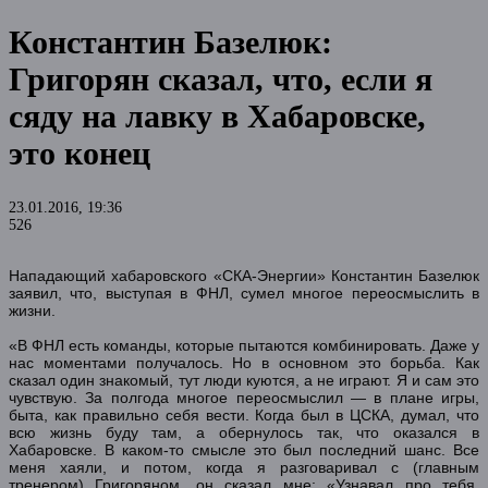
Константин Базелюк:
Григорян сказал, что, если я
сяду на лавку в Хабаровске,
это конец
23.01.2016, 19:36
526
Нападающий хабаровского «СКА-Энергии» Константин Базелюк
заявил, что, выступая в ФНЛ, сумел многое переосмыслить в
жизни.
«В ФНЛ есть команды, которые пытаются комбинировать. Даже у
нас моментами получалось. Но в основном это борьба. Как
сказал один знакомый, тут люди куются, а не играют. Я и сам это
чувствую. За полгода многое переосмыслил — в плане игры,
быта, как правильно себя вести. Когда был в ЦСКА, думал, что
всю жизнь буду там, а обернулось так, что оказался в
Хабаровске. В каком-то смысле это был последний шанс. Все
меня хаяли, и потом, когда я разговаривал с (главным
тренером) Григоряном, он сказал мне: «Узнавал про тебя.