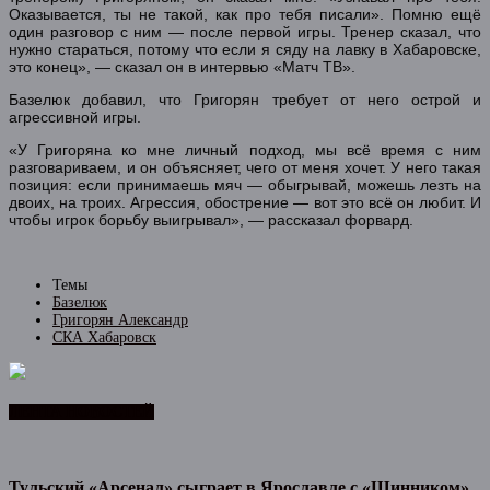
Оказывается, ты не такой, как про тебя писали». Помню ещё
один разговор с ним — после первой игры. Тренер сказал, что
нужно стараться, потому что если я сяду на лавку в Хабаровске,
это конец», — сказал он в интервью «Матч ТВ».
Базелюк добавил, что Григорян требует от него острой и
агрессивной игры.
«У Григоряна ко мне личный подход, мы всё время с ним
разговариваем, и он объясняет, чего от меня хочет. У него такая
позиция: если принимаешь мяч — обыгрывай, можешь лезть на
двоих, на троих. Агрессия, обострение — вот это всё он любит. И
чтобы игрок борьбу выигрывал», — рассказал форвард.
Темы
Базелюк
Григорян Александр
СКА Хабаровск
ЛЕНТА НОВОСТЕЙ
Тульский «Арсенал» сыграет в Ярославле с «Шинником»