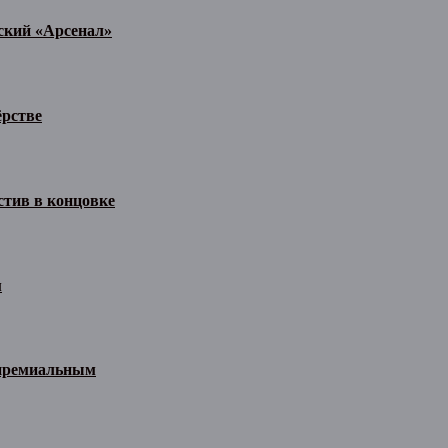
ьский «Арсенал»
ёрстве
стив в концовке
м
 премиальным