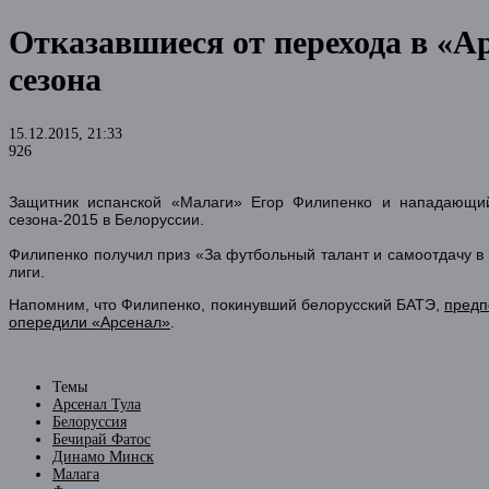
Отказавшиеся от перехода в «А
сезона
15.12.2015, 21:33
926
Защитник испанской «Малаги» Егор Филипенко и нападающий
сезона-2015 в Белоруссии.
Филипенко получил приз «За футбольный талант и самоотдачу в
лиги.
Напомним, что Филипенко, покинувший белорусский БАТЭ,
предп
опередили «Арсенал»
.
Темы
Арсенал Тула
Белоруссия
Бечирай Фатос
Динамо Минск
Малага