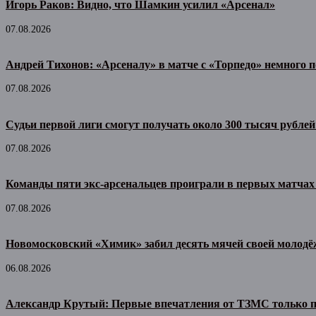
Игорь Раков: Видно, что Шамкин усилил «Арсенал»
07.08.2026
Андрей Тихонов: «Арсеналу» в матче с «Торпедо» немного п
07.08.2026
Судьи первой лиги смогут получать около 300 тысяч рублей
07.08.2026
Команды пяти экс-арсенальцев проиграли в первых матчах
07.08.2026
Новомосковский «Химик» забил десять мячей своей молодё
06.08.2026
Александр Крутый: Первые впечатления от ТЗМС только 