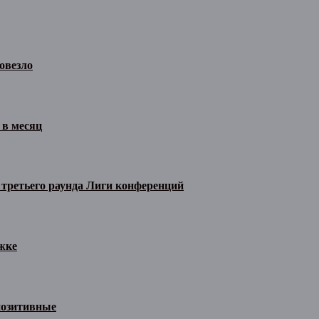
овезло
 в месяц
 третьего раунда Лиги конференций
жке
позитивные