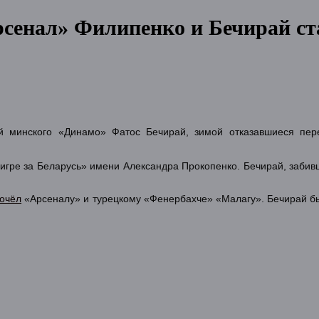
рсенал» Филипенко и Бечирай ст
 минского «Динамо» Фатос Бечирай, зимой отказавшиеся перех
 игре за Беларусь» имени Александра Прокопенко. Бечирай, забив
очёл
«Арсеналу» и турецкому «Фенербахче» «Малагу». Бечирай бы