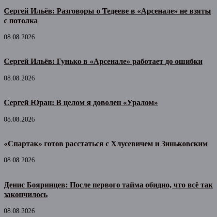
Сергей Ильёв: Разговоры о Тедееве в «Арсенале» не взяты
с потолка
08.08.2026
Сергей Ильёв: Гунько в «Арсенале» работает до ошибки
08.08.2026
Сергей Юран: В целом я доволен «Уралом»
08.08.2026
«Спартак» готов расстаться с Хлусевичем и Зиньковским
08.08.2026
Денис Бояринцев: После первого тайма обидно, что всё так
закончилось
08.08.2026