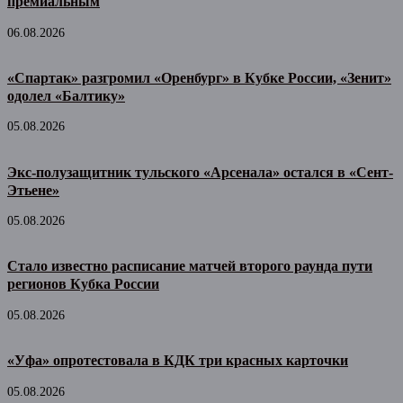
премиальным
06.08.2026
«Спартак» разгромил «Оренбург» в Кубке России, «Зенит»
одолел «Балтику»
05.08.2026
Экс-полузащитник тульского «Арсенала» остался в «Сент-
Этьене»
05.08.2026
Стало известно расписание матчей второго раунда пути
регионов Кубка России
05.08.2026
«Уфа» опротестовала в КДК три красных карточки
05.08.2026