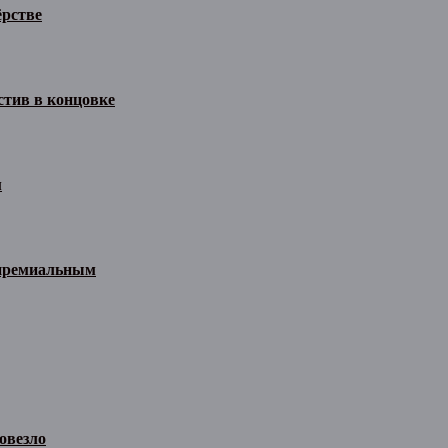
ёрстве
стив в концовке
м
 премиальным
овезло