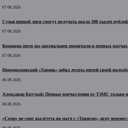
07.08.2026
Судьи первой лиги смогут получать около 300 тысяч рублей
07.08.2026
Команды пяти экс-арсенальцев проиграли в первых матчах
07.08.2026
Новомосковский «Химик» забил десять мячей своей молодё
06.08.2026
Александр Крутый: Первые впечатления от ТЗМС только 
06.08.2026
«Сочи» не смог вылететь на матч с «Торпедо», игру перенес