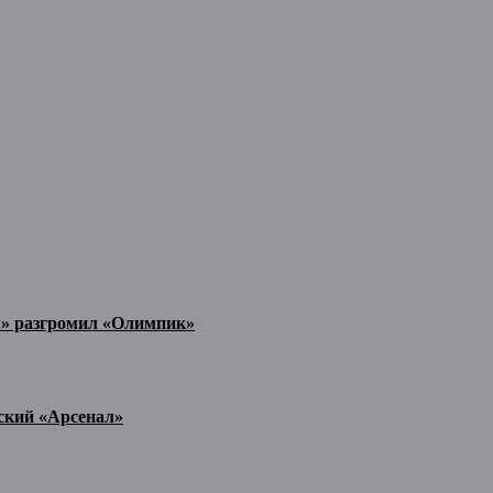
л» разгромил «Олимпик»
ьский «Арсенал»