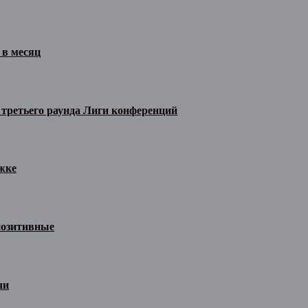
 в месяц
 третьего раунда Лиги конференций
жке
позитивные
ли