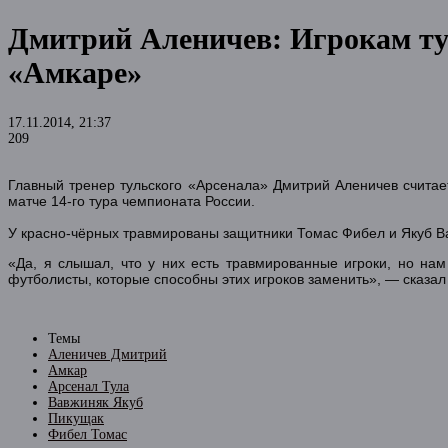
Дмитрий Аленичев: Игрокам ту
«Амкаре»
17.11.2014, 21:37
209
Главный тренер тульского «Арсенала» Дмитрий Аленичев считает
матче 14-го тура чемпионата России.
У красно-чёрных травмированы защитники Томас Фибел и Якуб В
«Да, я слышал, что у них есть травмированные игроки, но нам
футболисты, которые способны этих игроков заменить», — сказа
Темы
Аленичев Дмитрий
Амкар
Арсенал Тула
Вавжиняк Якуб
Пикущак
Фибел Томас