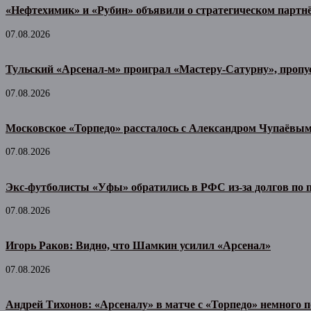
«Нефтехимик» и «Рубин» объявили о стратегическом партн
07.08.2026
Тульский «Арсенал-м» проиграл «Мастеру-Сатурну», пропу
07.08.2026
Московское «Торпедо» рассталось с Александром Чупаёвы
07.08.2026
Экс-футболисты «Уфы» обратились в РФС из-за долгов по
07.08.2026
Игорь Раков: Видно, что Шамкин усилил «Арсенал»
07.08.2026
Андрей Тихонов: «Арсеналу» в матче с «Торпедо» немного п