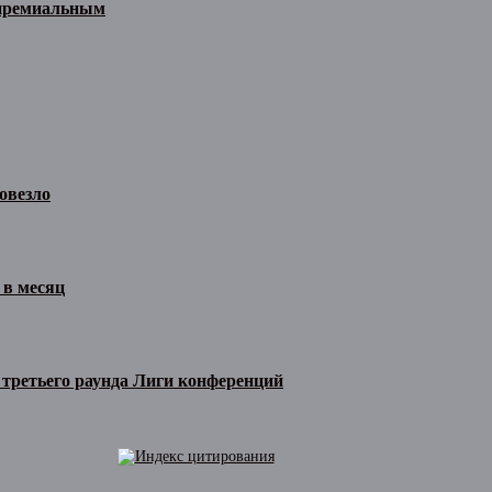
 премиальным
овезло
 в месяц
 третьего раунда Лиги конференций