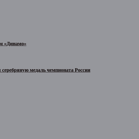
им «Динамо»
 серебряную медаль чемпионата России