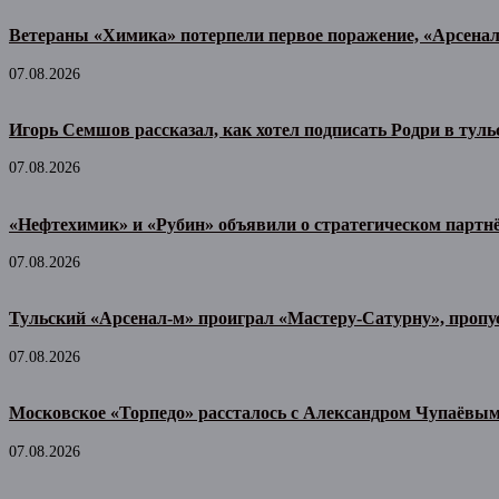
Ветераны «Химика» потерпели первое поражение, «Арсена
07.08.2026
Игорь Семшов рассказал, как хотел подписать Родри в тул
07.08.2026
«Нефтехимик» и «Рубин» объявили о стратегическом партн
07.08.2026
Тульский «Арсенал-м» проиграл «Мастеру-Сатурну», пропу
07.08.2026
Московское «Торпедо» рассталось с Александром Чупаёвы
07.08.2026