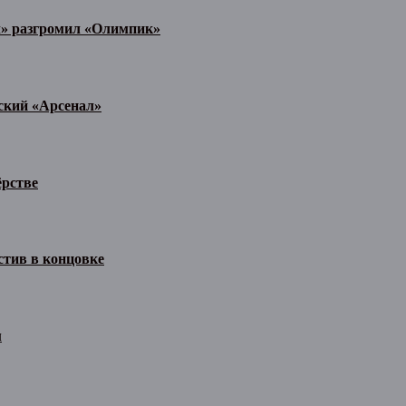
л» разгромил «Олимпик»
ьский «Арсенал»
ёрстве
стив в концовке
м