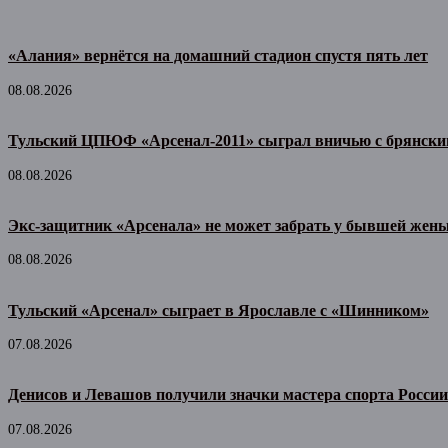
«Алания» вернётся на домашний стадион спустя пять лет
08.08.2026
Тульский ЦПЮФ «Арсенал-2011» сыграл вничью с брянск
08.08.2026
Экс-защитник «Арсенала» не может забрать у бывшей жены
08.08.2026
Тульский «Арсенал» сыграет в Ярославле с «Шинником»
07.08.2026
Денисов и Левашов получили значки мастера спорта России
07.08.2026