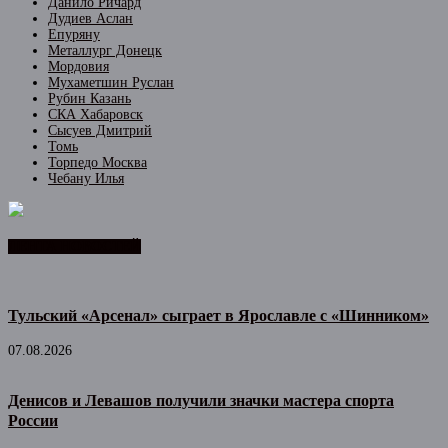
Данило Ричард
Дудиев Аслан
Епуряну
Металлург Донецк
Мордовия
Мухаметшин Руслан
Рубин Казань
СКА Хабаровск
Сысуев Дмитрий
Томь
Торпедо Москва
Чебану Илья
ЛЕНТА НОВОСТЕЙ
Тульский «Арсенал» сыграет в Ярославле с «Шинником»
07.08.2026
Денисов и Левашов получили значки мастера спорта
России