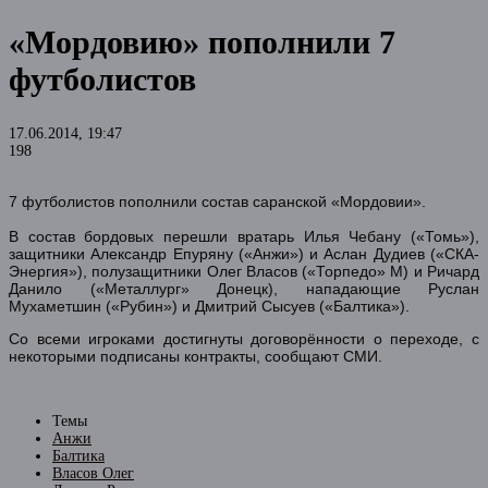
«Мордовию» пополнили 7
футболистов
17.06.2014, 19:47
198
7 футболистов пополнили состав саранской «Мордовии».
В состав бордовых перешли вратарь Илья Чебану («Томь»),
защитники Александр Епуряну («Анжи») и Аслан Дудиев («СКА-
Энергия»), полузащитники Олег Власов («Торпедо» М) и Ричард
Данило («Металлург» Донецк), нападающие Руслан
Мухаметшин («Рубин») и Дмитрий Сысуев («Балтика»).
Со всеми игроками достигнуты договорённости о переходе, с
некоторыми подписаны контракты, сообщают СМИ.
Темы
Анжи
Балтика
Власов Олег