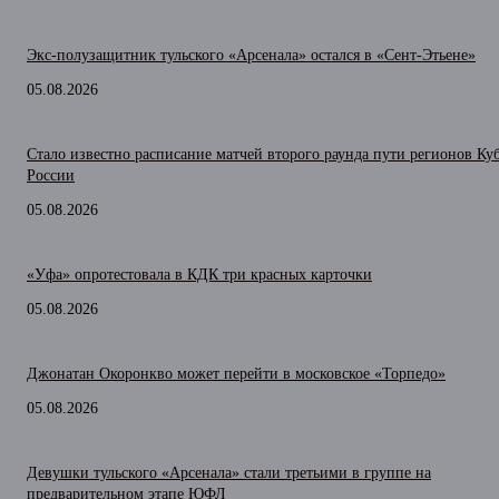
Экс-полузащитник тульского «Арсенала» остался в «Сент-Этьене»
05.08.2026
Стало известно расписание матчей второго раунда пути регионов Ку
России
05.08.2026
«Уфа» опротестовала в КДК три красных карточки
05.08.2026
Джонатан Окоронкво может перейти в московское «Торпедо»
05.08.2026
Девушки тульского «Арсенала» стали третьими в группе на
предварительном этапе ЮФЛ