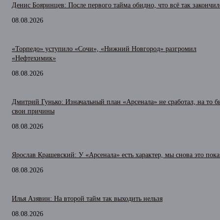
Денис Бояринцев: После первого тайма обидно, что всё так закончил
08.08.2026
«Торпедо» уступило «Сочи», «Нижний Новгород» разгромил
«Нефтехимик»
08.08.2026
Дмитрий Гунько: Изначальный план «Арсенала» не сработал, на то 
свои причины
08.08.2026
Ярослав Крашевский: У «Арсенала» есть характер, мы снова это пока
08.08.2026
Илья Азявин: На второй тайм так выходить нельзя
08.08.2026