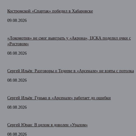
Костромской «Спартак» победил в Хабаровске
09.08.2026
«Локомотив» не смог выиграть у «Акрона», ЦСКА поделил очки с
«Ростовом»
08.08.2026
Сергей Ильёв: Разговоры о Тедееве в «Арсенале» не взяты с потолка
08.08.2026
Сергей Ильёв: Гунько в «Арсенале» работает до ошибки
08.08.2026
Сергей Юран: В целом я доволен «Уралом»
08.08.2026