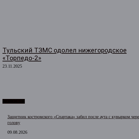
Тульский ТЗМС одолел нижегородское
«Торпедо-2»
23.11.2025
НОВОСТИ
Защитник костромского «Спартака» забил после аута с кувырком чер
голову
09.08.2026