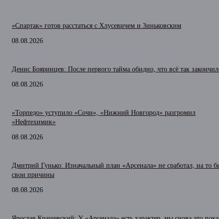
«Спартак» готов расстаться с Хлусевичем и Зиньковским
08.08.2026
Денис Бояринцев: После первого тайма обидно, что всё так закончил
08.08.2026
«Торпедо» уступило «Сочи», «Нижний Новгород» разгромил
«Нефтехимик»
08.08.2026
Дмитрий Гунько: Изначальный план «Арсенала» не сработал, на то 
свои причины
08.08.2026
Ярослав Крашевский: У «Арсенала» есть характер, мы снова это пока