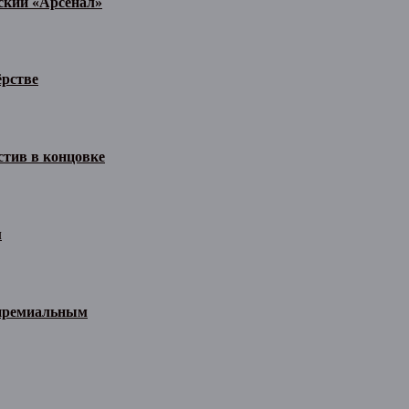
ьский «Арсенал»
ёрстве
стив в концовке
м
 премиальным