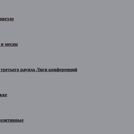
овезло
 в месяц
 третьего раунда Лиги конференций
жке
позитивные