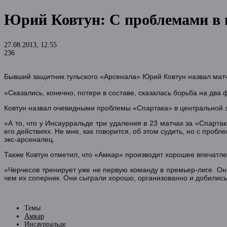
Юрий Ковтун: С проблемами в ц
27.08.2013, 12:55
236
Бывший защитник тульского «Арсенала» Юрий Ковтун назвал матч 
«Сказались, конечно, потери в составе, сказалась борьба на два
Ковтун назвал очевидными проблемы «Спартака» в центральной 
«А то, что у Инсаурральде три удаления в 23 матчах за «Спартак
его действиях. Не мне, как говорится, об этом судить, но с про
экс-арсеналец.
Также Ковтун отметил, что «Амкар» производит хорошее впечатле
«Черчесов тренирует уже не первую команду в премьер-лиге. Он
чем их соперник. Они сыграли хорошо, организованно и добились 
Темы
Амкар
Инсаурральде