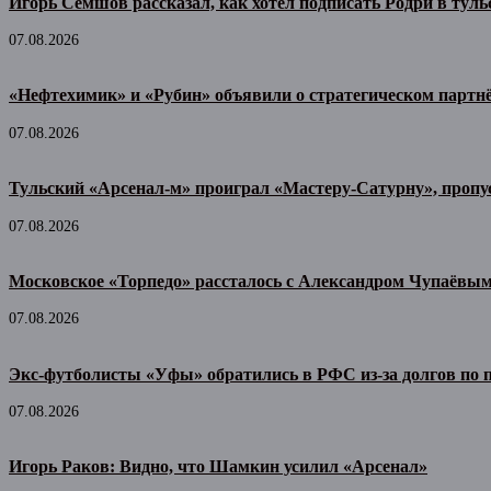
Игорь Семшов рассказал, как хотел подписать Родри в тул
07.08.2026
«Нефтехимик» и «Рубин» объявили о стратегическом партн
07.08.2026
Тульский «Арсенал-м» проиграл «Мастеру-Сатурну», пропу
07.08.2026
Московское «Торпедо» рассталось с Александром Чупаёвы
07.08.2026
Экс-футболисты «Уфы» обратились в РФС из-за долгов по
07.08.2026
Игорь Раков: Видно, что Шамкин усилил «Арсенал»