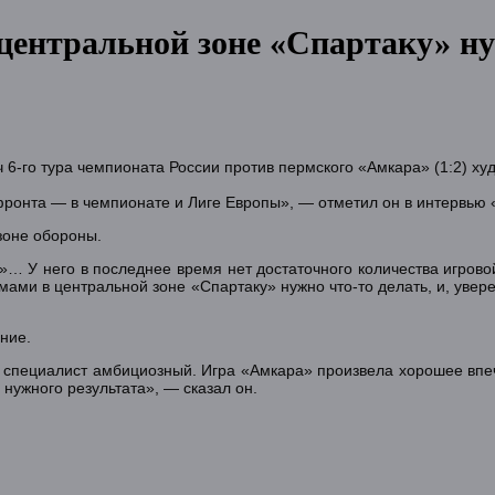
ентральной зоне «Спартаку» ну
6-го тура чемпионата России против пермского «Амкара» (1:2) ху
 фронта — в чемпионате и Лиге Европы», — отметил он в интервью 
зоне обороны.
»… У него в последнее время нет достаточного количества игровой
блемами в центральной зоне «Спартаку» нужно что-то делать, и, уве
ние.
 специалист амбициозный. Игра «Амкара» произвела хорошее впеч
нужного результата», — сказал он.