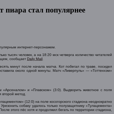
т пиара стал популярнее
опулярным интернет-персонажем.
ько тысяч человек, а на 18:20 мск четверга количество читателей
дящем, сообщает
Daily Mail
.
ять минут после начала матча. Кот побегал по траве, посидел
 составила около одной минуты. Матч «Ливерпуль» — «Тоттенхэм»
м «Арсеналом» и «Плавском» (3:0). Выдворить животное с поля
я второй метод.
улацементом» (12:0) на поле косогорского стадиона неоднократно
 Урезонить собаку удалось только полузащитнику «Тулацемента»
После этого пёс хотя и продолжил бегать по территории стадиона,