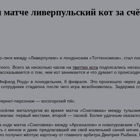
матче ливерпульский кот за счё
ер-лиги между «Ливерпулем» и лондонским «Тоттенхэмом», стал п
тного. Всего за несколько часов на
твиттер кота
подписались нескол
ассказывается о том, чем кот занимается и что думает о происхо
нфилд Роуд» в понедельник, 6 февраля. Это произошло через дес
и сотрудники стадиона после чего игра возобновилась. Задержка
тернет-персонаж — косогорский пёс.
осёлке металлургов во время матча «Снеговика» между тульски
малак: первый жестами, второй — лаской. Более удачным оказалс
а в ходе матча «Снеговика» между «Арсеналом» и новогуровским «Т
ть с мячом и даже предлагавший им свой маленький синий мячик.
то получил жёлтую карточку от главного арбитра Дмитрия Рыбина. 