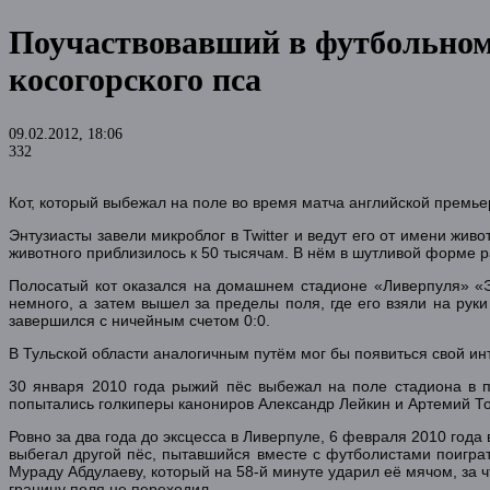
Поучаствовавший в футбольном 
косогорского пса
09.02.2012, 18:06
332
Кот, который выбежал на поле во время матча английской премь
Энтузиасты завели микроблог в Twitter и ведут его от имени живо
животного приблизилось к 50 тысячам. В нём в шутливой форме р
Полосатый кот оказался на домашнем стадионе «Ливерпуля» «Э
немного, а затем вышел за пределы поля, где его взяли на рук
завершился с ничейным счетом 0:0.
В Тульской области аналогичным путём мог бы появиться свой ин
30 января 2010 года рыжий пёс выбежал на поле стадиона в п
попытались голкиперы канониров Александр Лейкин и Артемий То
Ровно за два года до эксцесса в Ливерпуле, 6 февраля 2010 год
выбегал другой пёс, пытавшийся вместе с футболистами поигра
Мураду Абдулаеву, который на 58-й минуте ударил её мячом, за ч
границу поля не переходил.