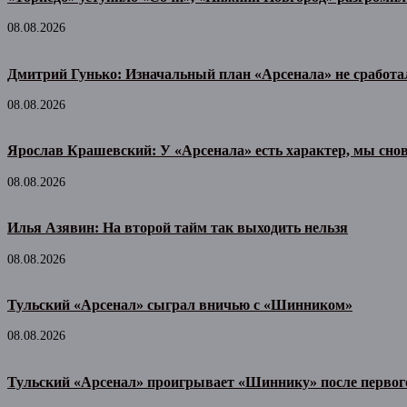
08.08.2026
Дмитрий Гунько: Изначальный план «Арсенала» не сработа
08.08.2026
Ярослав Крашевский: У «Арсенала» есть характер, мы снов
08.08.2026
Илья Азявин: На второй тайм так выходить нельзя
08.08.2026
Тульский «Арсенал» сыграл вничью с «Шинником»
08.08.2026
Тульский «Арсенал» проигрывает «Шиннику» после первог