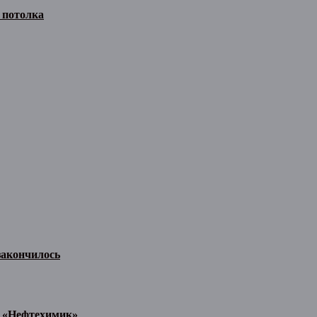
с потолка
 закончилось
л «Нефтехимик»