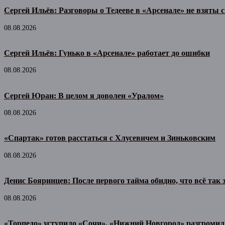
Сергей Ильёв: Разговоры о Тедееве в «Арсенале» не взяты 
08.08.2026
Сергей Ильёв: Гунько в «Арсенале» работает до ошибки
08.08.2026
Сергей Юран: В целом я доволен «Уралом»
08.08.2026
«Спартак» готов расстаться с Хлусевичем и Зиньковским
08.08.2026
Денис Бояринцев: После первого тайма обидно, что всё так
08.08.2026
«Торпедо» уступило «Сочи», «Нижний Новгород» разгроми