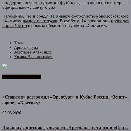
поддерживал честь тульского футбола», — заявил он в интервью
официальному сайту клуба.
Напомним, что в среду, 11 января футболисты новомосковского
«Химика»
вышли из отпуска
. В субботу, 14 января они
проведут
первый матч
в рамках областного турнира «Снеговик».
Темы
Арсенал Тула
Золотарёв Александр
Химик Новомосковск
ЛЕНТА НОВОСТЕЙ
«Спартак» разгромил «Оренбург» в Кубке России, «Зенит»
одолел «Балтику»
05.08.2026
Экс-полузащитник тульского «Арсенала» остался в «Сент-