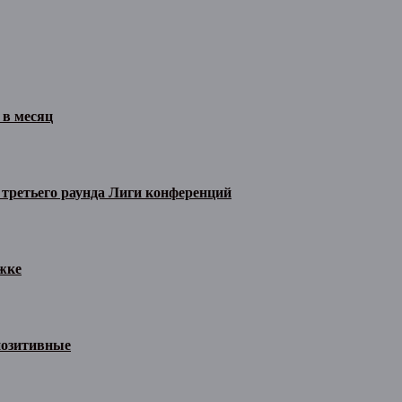
 в месяц
 третьего раунда Лиги конференций
жке
позитивные