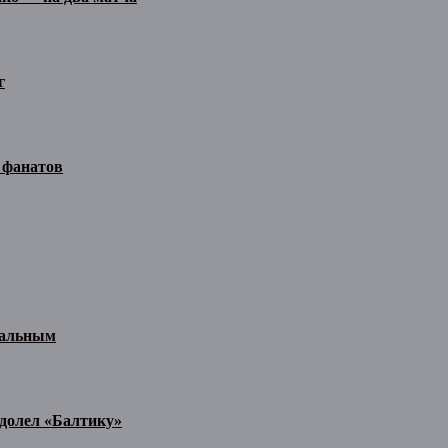
г
 фанатов
иальным
одолел «Балтику»