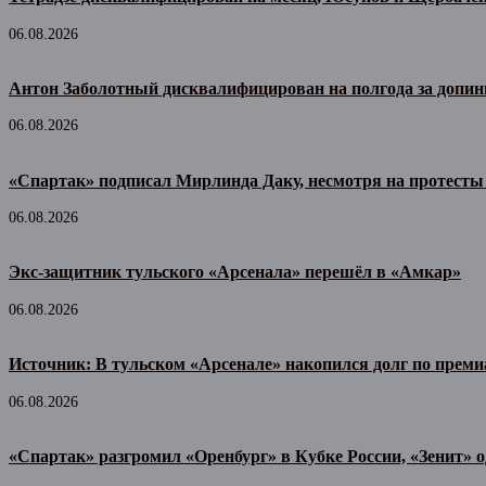
06.08.2026
Антон Заболотный дисквалифицирован на полгода за допин
06.08.2026
«Спартак» подписал Мирлинда Даку, несмотря на протесты
06.08.2026
Экс-защитник тульского «Арсенала» перешёл в «Амкар»
06.08.2026
Источник: В тульском «Арсенале» накопился долг по прем
06.08.2026
«Спартак» разгромил «Оренбург» в Кубке России, «Зенит» 