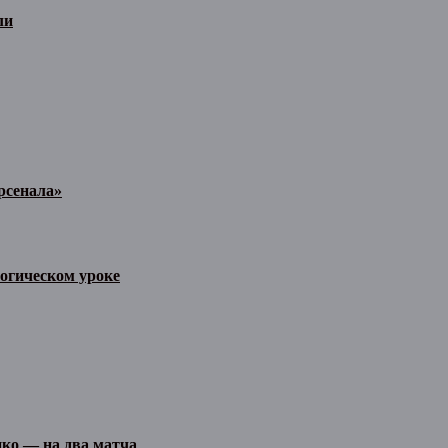
ли
рсенала»
огическом уроке
ко — на два матча