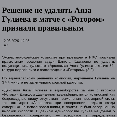
Решение не удалять Аяза
Гулиева в матче с «Ротором»
признали правильным
12.05.2026, 12:03
149
Экспертно-судейская комиссия при президенте РФС признала
правильным решение судьи Данила Каширина не удалять
полузащитника тульского «Арсенала» Аяза Гулиева в матче 32-
го тура первой лиги с волгоградским «Ротором» (2:2).
По единогласному решению комиссии, нарушение Гулиева на
37-й минуте не заслуживало красной карточки.
«Действия Аяза Гулиева в единоборстве за мяч с игроком
«Ротора» Давидом Давидяном квалифицируются комиссией как
безрассудные ввиду отсутствия применения чрезмерной силы,
так как игрок «Арсенала» при совершении подката сзади
соперника не использовал шипы, и подкат не был совершен на
высокой скорости. В данном единоборстве Гулиев не думал о
безопасности соперника», — говорится в определении