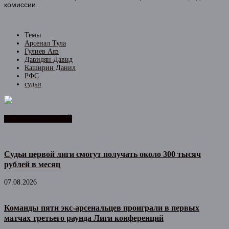
комиссии.
Темы
Арсенал Тула
Гулиев Аяз
Давидян Давид
Каширин Данил
РФС
судьи
ЛЕНТА НОВОСТЕЙ
Судьи первой лиги смогут получать около 300 тысяч
рублей в месяц
07.08.2026
Команды пяти экс-арсенальцев проиграли в первых
матчах третьего раунда Лиги конференций