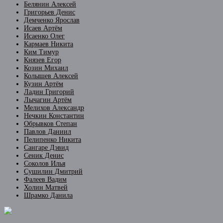
Белянин Алексей
Григорьев Денис
Демченко Ярослав
Исаев Артём
Исаенко Олег
Кармаев Никита
Ким Тимур
Князев Егор
Козин Михаил
Колышев Алексей
Кузин Артём
Ладин Григорий
Лычагин Артём
Мелихов Александр
Нечкин Константин
Обрывков Степан
Павлов Даниил
Пелипенко Никита
Сангаре Дэвид
Сеник Денис
Соколов Илья
Сушилин Дмитрий
Фалеев Вадим
Холин Матвей
Шрамко Данила