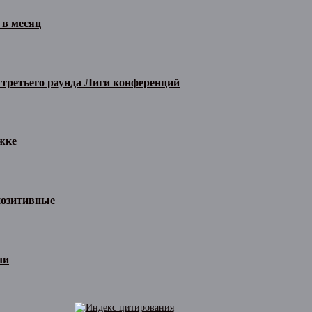
 в месяц
 третьего раунда Лиги конференций
жке
позитивные
ли