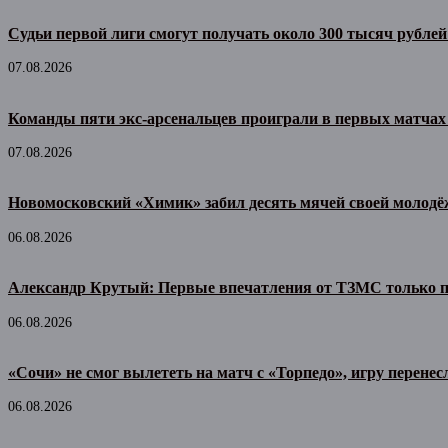
Судьи первой лиги смогут получать около 300 тысяч рублей
07.08.2026
Команды пяти экс-арсенальцев проиграли в первых матчах
07.08.2026
Новомосковский «Химик» забил десять мячей своей молодё
06.08.2026
Александр Крутый: Первые впечатления от ТЗМС только 
06.08.2026
«Сочи» не смог вылететь на матч с «Торпедо», игру перенес
06.08.2026