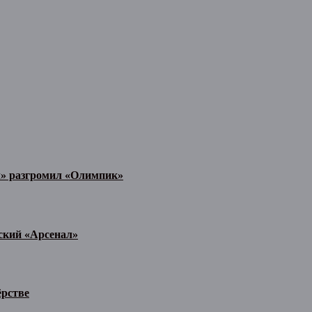
л» разгромил «Олимпик»
ьский «Арсенал»
ёрстве