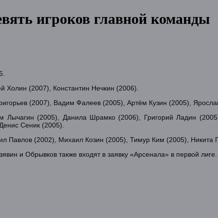
евять игроков главной команды
6.
й Холин (2007), Константин Нечкин (2006).
ригорьев (2007), Вадим Фалеев (2005), Артём Кузин (2005), Яросла
ём Лычагин (2005), Данила Шрамко (2006), Григорий Ладин (2005
Денис Сеник (2005).
л Павлов (2002), Михаил Козин (2005), Тимур Ким (2005), Никита 
явин и Обрывков также входят в заявку «Арсенала» в первой лиге.