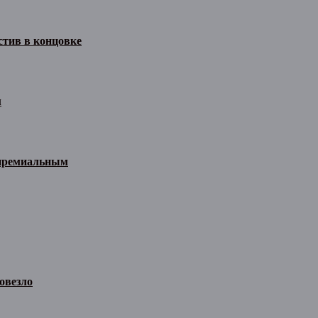
стив в концовке
м
 премиальным
овезло