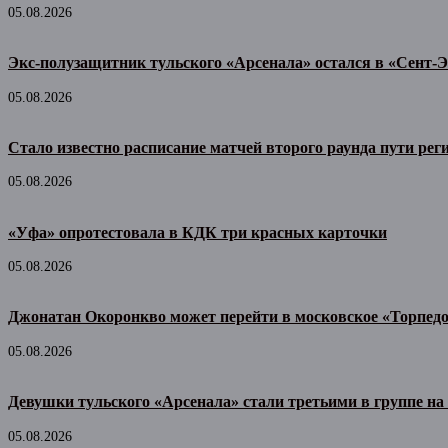
05.08.2026
Экс-полузащитник тульского «Арсенала» остался в «Сент-Э
05.08.2026
Стало известно расписание матчей второго раунда пути рег
05.08.2026
«Уфа» опротестовала в КДК три красных карточки
05.08.2026
Джонатан Окоронкво может перейти в московское «Торпед
05.08.2026
Девушки тульского «Арсенала» стали третьими в группе н
05.08.2026