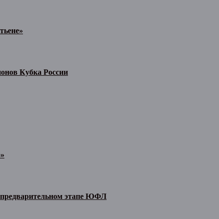
тьене»
ионов Кубка России
о»
а предварительном этапе ЮФЛ