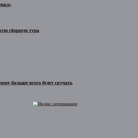
енал»
кую сборную тура
ому больше всего будет скучать