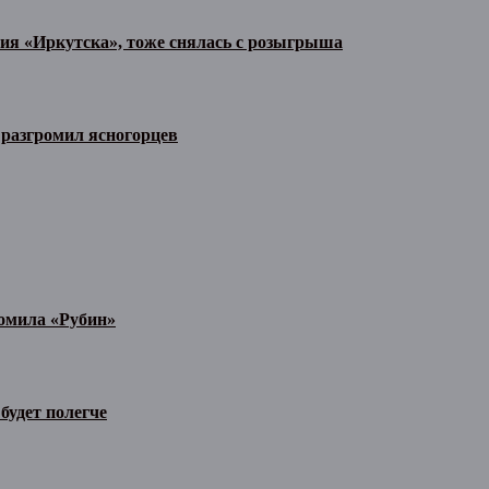
тия «Иркутска», тоже снялась с розыгрыша
разгромил ясногорцев
ромила «Рубин»
будет полегче