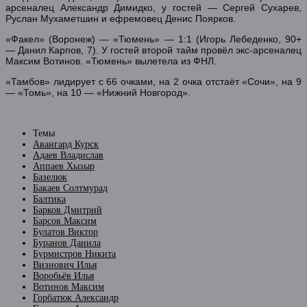
арсеналец Александр Димидко, у гостей — Сергей Сухарев,
Руслан Мухаметшин и ефремовец Денис Поярков.
«Факел» (Воронеж) — «Тюмень» — 1:1 (Игорь Лебеденко, 90+
— Данил Карпов, 7). У гостей второй тайм провёл экс-арсеналец
Максим Вотинов. «Тюмень» вылетела из ФНЛ.
«Тамбов» лидирует с 66 очками, на 2 очка отстаёт «Сочи», на 9
— «Томь», на 10 — «Нижний Новгород».
Темы
Авангард Курск
Адаев Владислав
Аппаев Хызыр
Базелюк
Бакаев Солтмурад
Балтика
Барков Дмитрий
Барсов Максим
Булатов Виктор
Буранов Данила
Бурмистров Никита
Визнович Илья
Воробьёв Илья
Вотинов Максим
Горбатюк Александр