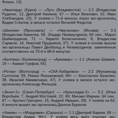
Фомин, 13).
«Авангард» (Курск) — «Луч» (Владивосток) — 2:2 (Владислав
Руденко, 12, Дмитрий Каюмов, 67 — Илья Визнович, 10, Иван
Хлебородов, 22). У хозяев с 71-й минуты играл экс-арсеналец
Вадим Стеклов, в запасе остался Виталий Федотов.
«Шинник» (Ярославль) — «Чертаново» (Москва) — 3:3
(Владислав Камилов, 56. Эльдар Низамутдинов, 60 пен., Марат
Шайморданов, 71 — Кирилл Колесниченко, 8, Владислав
Сарвели, 16, Николай Прудников, 37). У хозяев в основе вышли
экс-арсенальцы Павел Деобальд и Низамутдинов, заменённые
соответственно на 70-й и 88-й минутах.
«Балтика» (Калининград) — «Армавир» — 1:1 (Алихан Шаваев,
19 — Азамат Гурфов, 65).
«Ротор» (Волгоград) — «СКА-Хабаровск» — 2:2 (Мухаммад
Султонов, 59, Роман Янушковский, 90+ — Константин Базелюк,
38, Ираклий Квеквескири, 47). У хозяев в запасе остался экс-
арсеналец Александр Фильцов.
«Зенит-2» (Санкт-Петербург) — «Краснодар-2» — 5:2 (Илья
Воробьёв, 7, Андрей Мостовой, 22, 69, Михаил Маркин, 64 пен.,
87 — Арутюн Григорян, 15, Андрей Ивашин, 29). У хозяев на 62-
й минуте вышел экс-арсеналец Данила Буранов.
«Химки» — «Мордовия» (Саранск) — 1:1 (Дмитрий Барков, 58 —
Владислав Адаев, 90+). У хозяев весь матч отыграл экс-