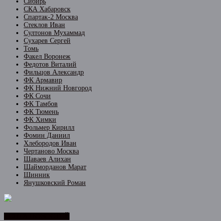
Сибирь
СКА Хабаровск
Спартак-2 Москва
Стеклов Иван
Султонов Мухаммад
Сухарев Сергей
Томь
Факел Воронеж
Федотов Виталий
Фильцов Александр
ФК Армавир
ФК Нижний Новгород
ФК Сочи
ФК Тамбов
ФК Тюмень
ФК Химки
Фольмер Кирилл
Фомин Даниил
Хлебородов Иван
Чертаново Москва
Шаваев Алихан
Шайморданов Марат
Шинник
Янушковский Роман
ЛЕНТА НОВОСТЕЙ