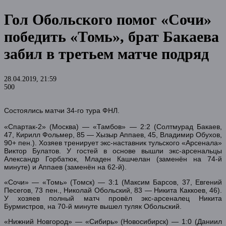
Гол Обольского помог «Сочи»
победить «Томь», брат Бакаева
забил в третьем матче подряд
28.04.2019, 21:59
500
Состоялись матчи 34-го тура ФНЛ.
«Спартак-2» (Москва) — «Тамбов» — 2:2 (Солтмурад Бакаев,
47, Кирилл Фольмер, 85 — Хызыр Аппаев, 45, Владимир Обухов,
90+ пен.). Хозяев тренирует экс-наставник тульского «Арсенала»
Виктор Булатов. У гостей в основе вышли экс-арсенальцы
Александр Горбатюк, Младен Кашчелан (заменён на 74-й
минуте) и Аппаев (заменён на 62-й).
«Сочи» — «Томь» (Томск) — 3:1 (Максим Барсов, 37, Евгений
Песегов, 73 пен., Николай Обольский, 83 — Никита Каккоев, 46).
У хозяев полный матч провёл экс-арсеналец Никита
Бурмистров, на 70-й минуте вышел туляк Обольский.
«Нижний Новгород» — «Сибирь» (Новосибирск) — 1:0 (Даниил