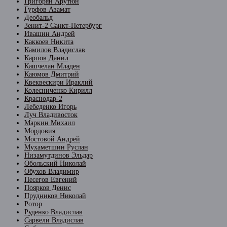
Григорян Арутюн
Гурфов Азамат
Деобальд
Зенит-2 Санкт-Петербург
Ивашин Андрей
Каккоев Никита
Камилов Владислав
Карпов Данил
Кашчелан Младен
Каюмов Дмитрий
Квеквескири Ираклий
Колесниченко Кирилл
Краснодар-2
Лебеденко Игорь
Луч Владивосток
Маркин Михаил
Мордовия
Мостовой Андрей
Мухаметшин Руслан
Низамутдинов Эльдар
Обольский Николай
Обухов Владимир
Песегов Евгений
Поярков Денис
Прудников Николай
Ротор
Руденко Владислав
Сарвели Владислав