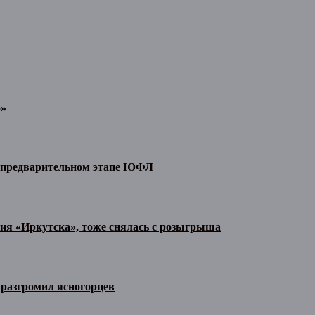
о»
а предварительном этапе ЮФЛ
тия «Иркутска», тоже снялась с розыгрыша
разгромил ясногорцев