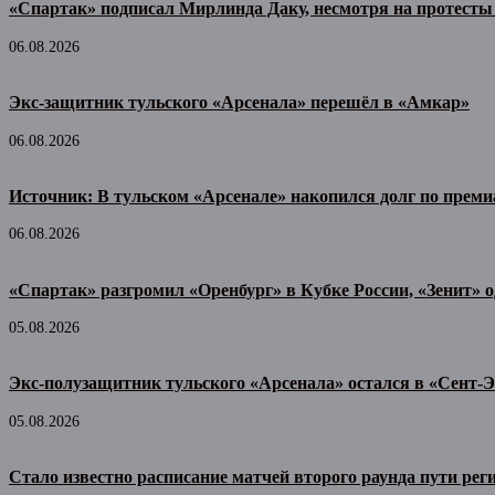
«Спартак» подписал Мирлинда Даку, несмотря на протесты
06.08.2026
Экс-защитник тульского «Арсенала» перешёл в «Амкар»
06.08.2026
Источник: В тульском «Арсенале» накопился долг по прем
06.08.2026
«Спартак» разгромил «Оренбург» в Кубке России, «Зенит» 
05.08.2026
Экс-полузащитник тульского «Арсенала» остался в «Сент-Э
05.08.2026
Стало известно расписание матчей второго раунда пути рег