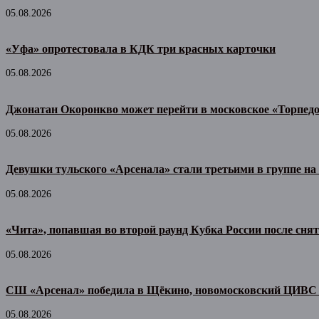
05.08.2026
«Уфа» опротестовала в КДК три красных карточки
05.08.2026
Джонатан Окоронкво может перейти в московское «Торпед
05.08.2026
Девушки тульского «Арсенала» стали третьими в группе н
05.08.2026
«Чита», попавшая во второй раунд Кубка России после сня
05.08.2026
СШ «Арсенал» победила в Щёкино, новомосковский ЦИВС 
05.08.2026