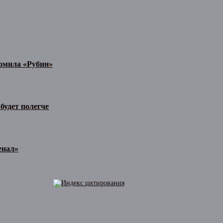
ромила «Рубин»
будет полегче
енал»