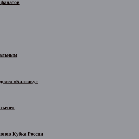
 фанатов
иальным
одолел «Балтику»
тьене»
ионов Кубка России