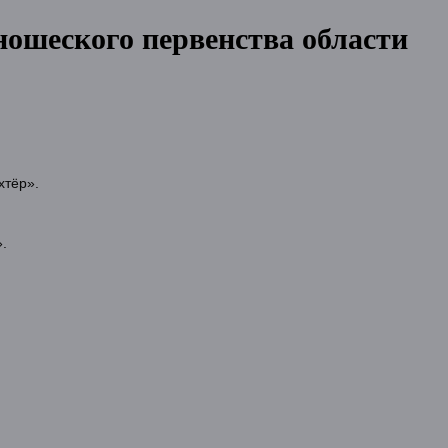
ношеского первенства области
хтёр».
.