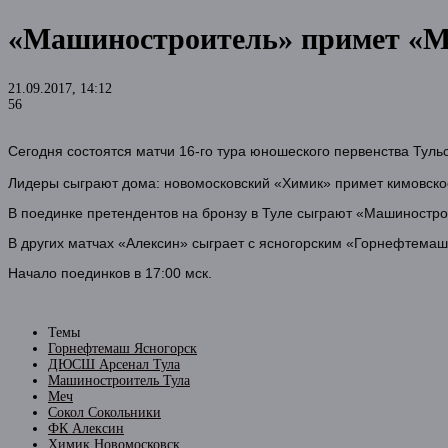
«Машиностроитель» примет «Меч
21.09.2017, 14:12
56
Сегодня состоятся матчи 16-го тура юношеского первенства Тульс
Лидеры сыграют дома: новомосковский «Химик» примет кимовск
В поединке претендентов на бронзу в Туле сыграют «Машиностр
В других матчах «Алексин» сыграет с ясногорским «Горнефтема
Начало поединков в 17:00 мск.
Темы
Горнефтемаш Ясногорск
ДЮСШ Арсенал Тула
Машиностроитель Тула
Меч
Сокол Сокольники
ФК Алексин
Химик Новомосковск