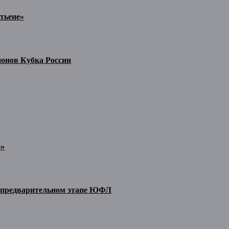
тьене»
ионов Кубка России
о»
а предварительном этапе ЮФЛ