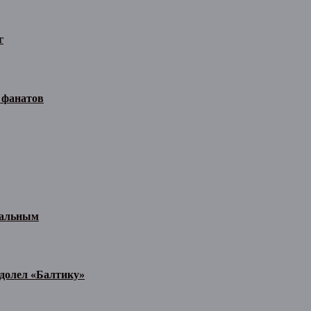
г
 фанатов
иальным
одолел «Балтику»