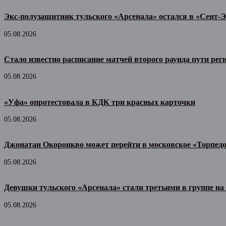
Экс-полузащитник тульского «Арсенала» остался в «Сент-Э
05.08.2026
Стало известно расписание матчей второго раунда пути рег
05.08.2026
«Уфа» опротестовала в КДК три красных карточки
05.08.2026
Джонатан Окоронкво может перейти в московское «Торпед
05.08.2026
Девушки тульского «Арсенала» стали третьими в группе н
05.08.2026