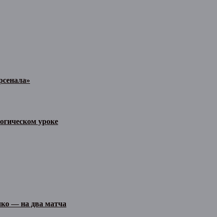
рсенала»
огическом уроке
ко — на два матча