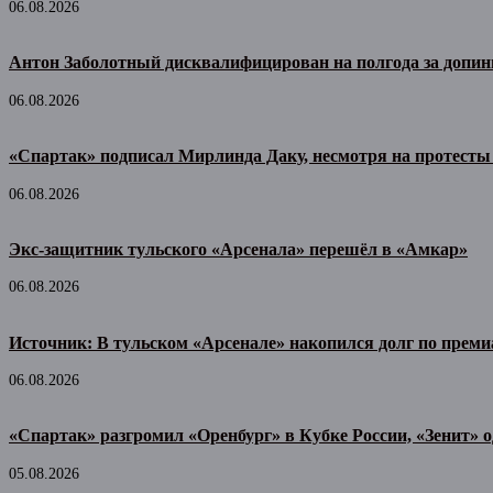
06.08.2026
Антон Заболотный дисквалифицирован на полгода за допин
06.08.2026
«Спартак» подписал Мирлинда Даку, несмотря на протесты
06.08.2026
Экс-защитник тульского «Арсенала» перешёл в «Амкар»
06.08.2026
Источник: В тульском «Арсенале» накопился долг по прем
06.08.2026
«Спартак» разгромил «Оренбург» в Кубке России, «Зенит» 
05.08.2026