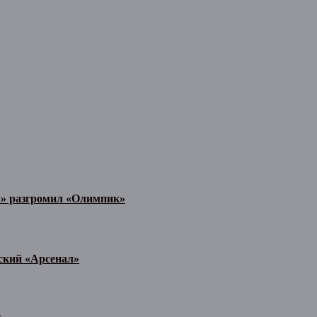
л» разгромил «Олимпик»
ьский «Арсенал»