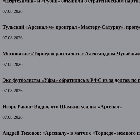
«Нефтехимик» и «Рубин» объявили о стратегическом партн
07.08.2026
Тульский «Арсенал-м» проиграл «Мастеру-Сатурну», пропу
07.08.2026
Московское «Торпедо» рассталось с Александром Чупаёвы
07.08.2026
Экс-футболисты «Уфы» обратились в РФС из-за долгов по
07.08.2026
Игорь Раков: Видно, что Шамкин усилил «Арсенал»
07.08.2026
Андрей Тихонов: «Арсеналу» в матче с «Торпедо» немного п