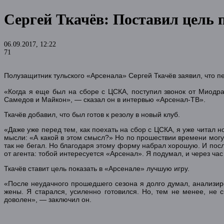
Сергей Ткачёв: Поставил цель 
06.09.2017, 12:22
71
Полузащитник тульского «Арсенала» Сергей Ткачёв заявил, что 
«Когда я еще был на сборе с ЦСКА, поступил звонок от Миодра
Самедов и Майкон», — сказал он в интервью «Арсенал-ТВ».
Ткачёв добавил, что был готов к резолу в новый клуб.
«Даже уже перед тем, как поехать на сбор с ЦСКА, я уже читал но
мысли: «А какой в этом смысл?» Но по прошествии времени могу 
так не бегал. Но благодаря этому форму набрал хорошую. И посл
от агента: тобой интересуется «Арсенал». Я подумал, и через ча
Ткачёв ставит цель показать в «Арсенале» лучшую игру.
«После неудачного прошедшего сезона я долго думал, анализиро
жены. Я старался, усиленно готовился. Но, тем не менее, не
доволен», — заключил он.