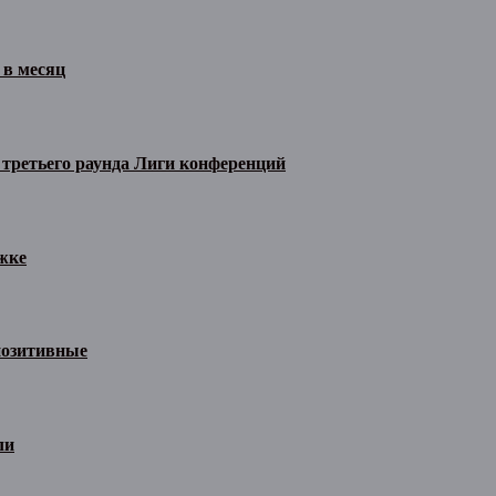
 в месяц
 третьего раунда Лиги конференций
жке
позитивные
ли