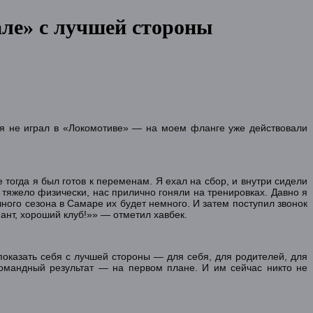
але» с лучшей стороны
у я не играл в «Локомотиве» — на моем фланге уже действовали
е тогда я был готов к переменам. Я ехал на сбор, и внутри сидели
 тяжело физически, нас прилично гоняли на тренировках. Давно я
ного сезона в Самаре их будет немного. И затем поступил звонок
ант, хороший клуб!»» — отметил хавбек.
показать себя с лучшей стороны — для себя, для родителей, для
командный результат — на первом плане. И им сейчас никто не