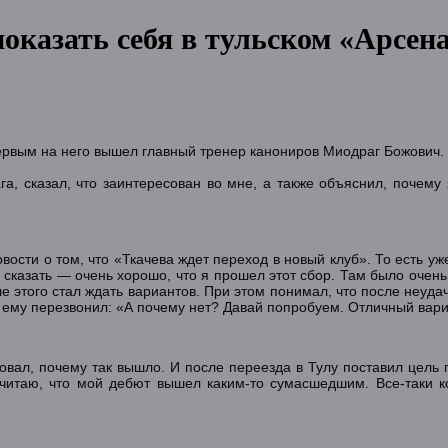
показать себя в тульском «Арсен
первым на него вышел главный тренер канониров Миодраг Божович.
га, сказал, что заинтересован во мне, а также объяснил, почем
вости о том, что «Ткачева ждет переход в новый клуб». То есть уж
сказать — очень хорошо, что я прошел этот сбор. Там было очень
е этого стал ждать вариантов. При этом понимал, что после неудач
с ему перезвонил: «А почему нет? Давай попробуем. Отличный вари
вал, почему так вышло. И после переезда в Тулу поставил цель 
 считаю, что мой дебют вышел каким-то сумасшедшим. Все-таки 