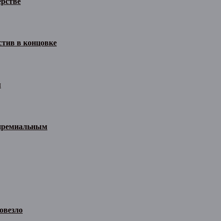
ёрстве
стив в концовке
м
 премиальным
овезло