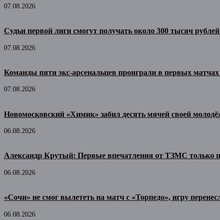
07.08.2026
Судьи первой лиги смогут получать около 300 тысяч рублей
07.08.2026
Команды пяти экс-арсенальцев проиграли в первых матчах
07.08.2026
Новомосковский «Химик» забил десять мячей своей молодё
06.08.2026
Александр Крутый: Первые впечатления от ТЗМС только 
06.08.2026
«Сочи» не смог вылететь на матч с «Торпедо», игру перенес
06.08.2026