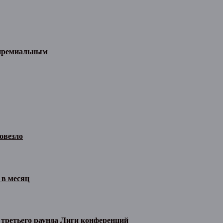
 премиальным
овезло
 в месяц
 третьего раунда Лиги конференций