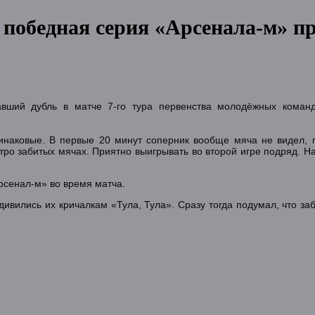
 победная серия «Арсенала-м» п
вший дубль в матче 7-го тура первенства молодёжных команд 
динаковые. В первые 20 минут соперник вообще мяча не видел, п
тро забитых мячах. Приятно выигрывать во второй игре подряд. На
рсенал-м» во время матча.
ивились их кричалкам «Тула, Тула». Сразу тогда подумал, что за