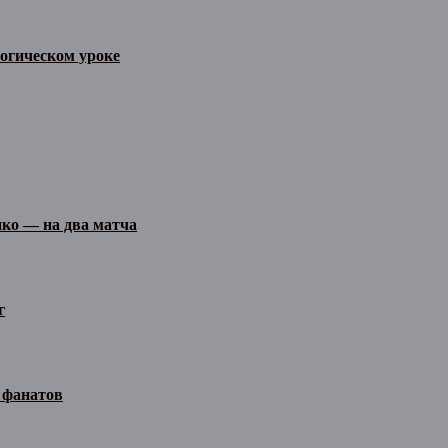
огическом уроке
ко — на два матча
г
 фанатов