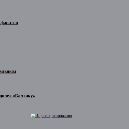
 фанатов
иальным
одолел «Балтику»