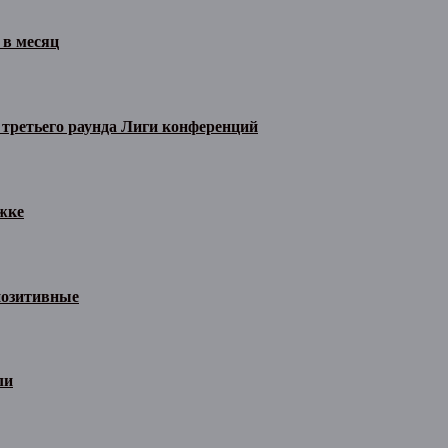
 в месяц
 третьего раунда Лиги конференций
жке
позитивные
ли