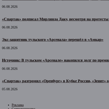
06.08.2026
«Спартак» подписал Мирлинда Даку, несмотря на протесты
06.08.2026
Экс-защитник тульского «Арсенала» перешёл в «Амкар»
06.08.2026
Источник: В тульском «Арсенале» накопился долг по прем
06.08.2026
«Спартак» разгромил «Оренбург» в Кубке России, «Зенит» 
05.08.2026
Реклама
Сотрудничество