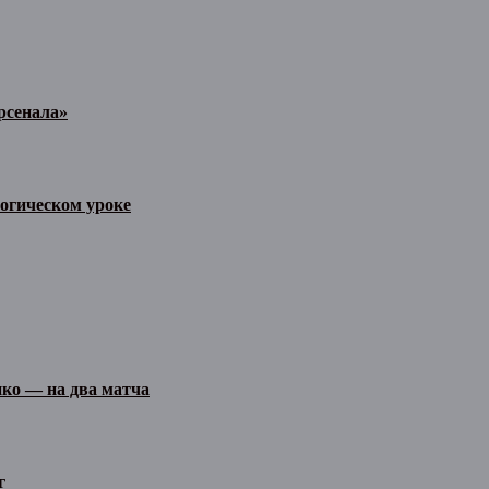
рсенала»
огическом уроке
ко — на два матча
г