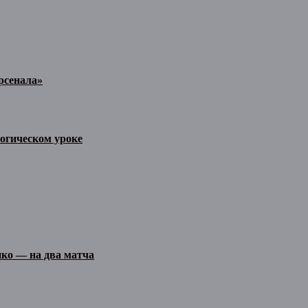
рсенала»
огическом уроке
ко — на два матча