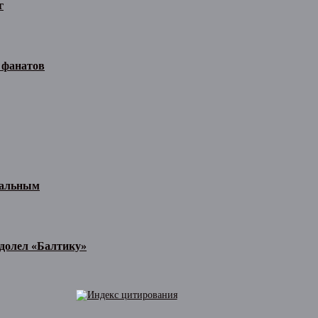
г
 фанатов
иальным
одолел «Балтику»