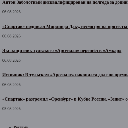
Антон Заболотный дисквалифицирован на полгода за допин
06.08.2026
«Спартак» подписал Мирлинда Даку, несмотря на протесты
06.08.2026
Экс-защитник тульского «Арсенала» перешёл в «Амкар»
06.08.2026
Источник: В тульском «Арсенале» накопился долг по прем
06.08.2026
«Спартак» разгромил «Оренбург» в Кубке России, «Зенит» 
05.08.2026
Реклама