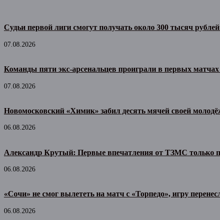
Судьи первой лиги смогут получать около 300 тысяч рублей
07.08.2026
Команды пяти экс-арсенальцев проиграли в первых матчах
07.08.2026
Новомосковский «Химик» забил десять мячей своей молодё
06.08.2026
Александр Крутый: Первые впечатления от ТЗМС только 
06.08.2026
«Сочи» не смог вылететь на матч с «Торпедо», игру перенес
06.08.2026