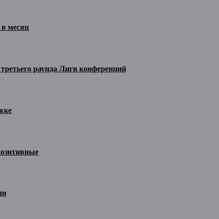
 в месяц
 третьего раунда Лиги конференций
жке
позитивные
ли