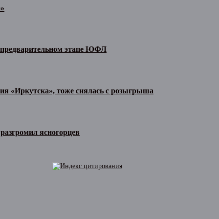
о»
а предварительном этапе ЮФЛ
тия «Иркутска», тоже снялась с розыгрыша
разгромил ясногорцев