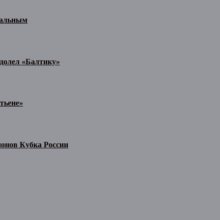
иальным
одолел «Балтику»
тьене»
ионов Кубка России