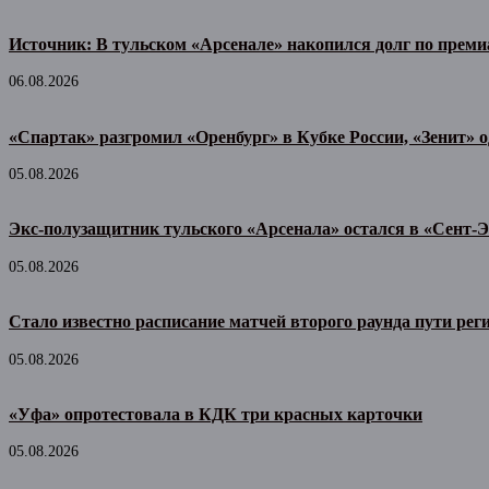
Источник: В тульском «Арсенале» накопился долг по прем
06.08.2026
«Спартак» разгромил «Оренбург» в Кубке России, «Зенит» 
05.08.2026
Экс-полузащитник тульского «Арсенала» остался в «Сент-Э
05.08.2026
Стало известно расписание матчей второго раунда пути рег
05.08.2026
«Уфа» опротестовала в КДК три красных карточки
05.08.2026