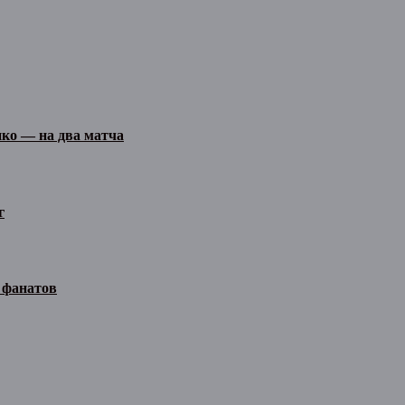
ко — на два матча
г
 фанатов