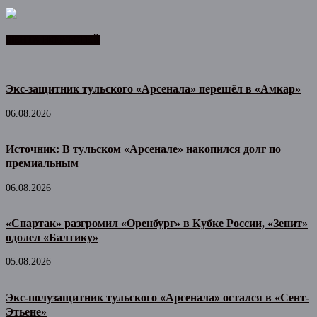
ЛЕНТА НОВОСТЕЙ
Экс-защитник тульского «Арсенала» перешёл в «Амкар»
06.08.2026
Источник: В тульском «Арсенале» накопился долг по
премиальным
06.08.2026
«Спартак» разгромил «Оренбург» в Кубке России, «Зенит»
одолел «Балтику»
05.08.2026
Экс-полузащитник тульского «Арсенала» остался в «Сент-
Этьене»