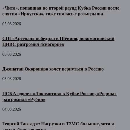
«Чита», попавшая во второй раунд Кубка России после
снятия «Иркутска», тоже снялась с розыгрыша
05.08.2026
СШ «Арсенал» победила в Щёкино, новомосковский
ЦИВС разгромил ясногорцев
05.08.2026
Джонатан Окоронкво хочет вернуться в Россию
05.08.2026
ЦСКА одолел «Локомотив» в Кубке России, «Родина»
разгромила «Рубин»
04.08.2026
Георгий Гавтадзе: Нагрузки в ТЗМС большие, хотя я
думал, будет полегче