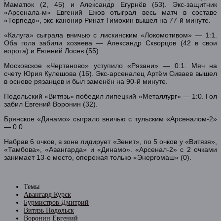
Маматюк (2, 45) и Александр Егурнёв (53). Экс-защитник
«Арсенала-м» Евгений Ежов отыграл весь матч в составе
«Торпедо», экс-канонир Ринат Тимохин вышел на 77-й минуте.
«Калуга» сыграла вничью с лискинским «Локомотивом» — 1:1.
Оба гола забили хозяева — Александр Скворцов (42 в свои
ворота) и Евгений Лосев (55).
Московское «Чертаново» уступило «Рязани» — 0:1. Мяч на
счету Юрия Кулешова (16). Экс-арсеналец Артём Сиваев вышел
в основе рязанцев и был заменён на 90-й минуте.
Подольский «Витязь» победил липецкий «Металлург» — 1:0. Гол
забил Евгений Воронин (32).
Брянское «Динамо» сыграло вничью с тульским «Арсеналом-2»
—
0:0
.
Набрав 6 очков, в зоне лидирует «Зенит», по 5 очков у «Витязя»,
«Тамбова», «Авангарда» и «Динамо». «Арсенал-2» с 2 очками
занимает 13-е место, опережая только «Энергомаш» (0).
Темы
Авангард Курск
Бурмистров Дмитрий
Витязь Подольск
Воронин Евгений