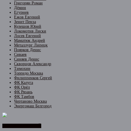
Григорян Роман
Дёмин
Егурнев
Ежов Евгений
Зенит Пенза
Кулешов Юрий
Локомотив Лиски
Лосев Евгений
Маматюк Андрей
Металлург Липецк
Поярков Денис
Сиваев
Синяев Денис
Скворцов Александр
Тимохин
Торпедо Москва
Филиппенков Сергей
ФК Калуга
ФК Орёл
ФК Рязань
ФК Тамбов
Чертаново Москва
Энергомаш Белгород
ЛЕНТА НОВОСТЕЙ