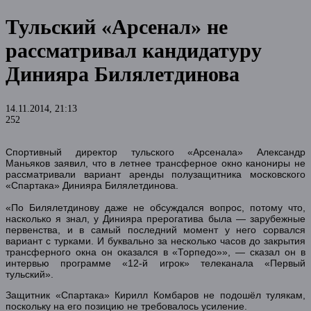
Тульский «Арсенал» не
рассматривал кандидатуру
Динияра Билялетдинова
14.11.2014, 21:13
252
Спортивный директор тульского «Арсенала» Александр
Маньяков заявил, что в летнее трансферное окно канониры не
рассматривали вариант аренды полузащитника московского
«Спартака» Динияра Билялетдинова.
«По Билялетдинову даже не обсуждался вопрос, потому что,
насколько я знал, у Динияра прерогатива была — зарубежные
первенства, и в самый последний момент у него сорвался
вариант с турками. И буквально за несколько часов до закрытия
трансферного окна он оказался в «Торпедо»», — сказал он в
интервью программе «12-й игрок» телеканала «Первый
тульский».
Защитник «Спартака» Кирилл Комбаров не подошёл тулякам,
поскольку на его позицию не требовалось усиление.