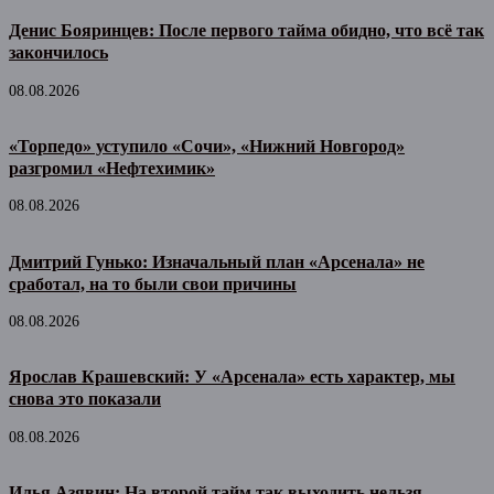
Денис Бояринцев: После первого тайма обидно, что всё так
закончилось
08.08.2026
«Торпедо» уступило «Сочи», «Нижний Новгород»
разгромил «Нефтехимик»
08.08.2026
Дмитрий Гунько: Изначальный план «Арсенала» не
сработал, на то были свои причины
08.08.2026
Ярослав Крашевский: У «Арсенала» есть характер, мы
снова это показали
08.08.2026
Илья Азявин: На второй тайм так выходить нельзя