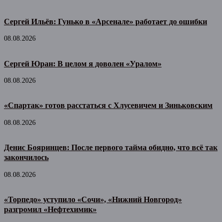
Сергей Ильёв: Гунько в «Арсенале» работает до ошибки
08.08.2026
Сергей Юран: В целом я доволен «Уралом»
08.08.2026
«Спартак» готов расстаться с Хлусевичем и Зиньковским
08.08.2026
Денис Бояринцев: После первого тайма обидно, что всё так
закончилось
08.08.2026
«Торпедо» уступило «Сочи», «Нижний Новгород»
разгромил «Нефтехимик»