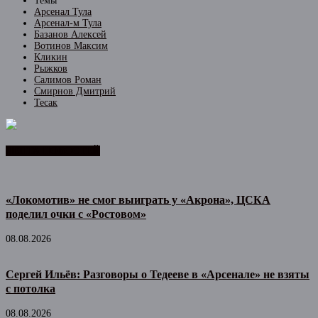
Темы
Арсенал Тула
Арсенал-м Тула
Базанов Алексей
Вотинов Максим
Кликин
Рыжков
Салимов Роман
Смирнов Дмитрий
Тесак
ЛЕНТА НОВОСТЕЙ
«Локомотив» не смог выиграть у «Акрона», ЦСКА
поделил очки с «Ростовом»
08.08.2026
Сергей Ильёв: Разговоры о Тедееве в «Арсенале» не взяты
с потолка
08.08.2026