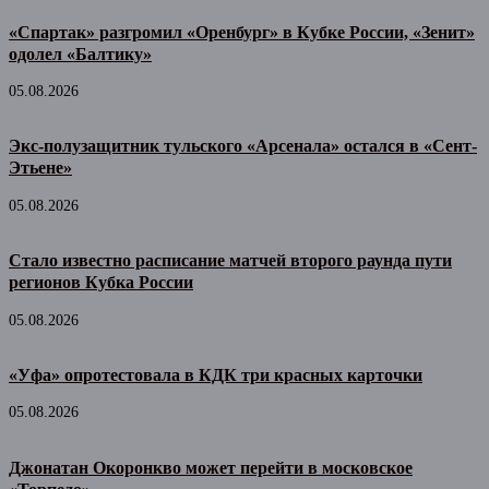
«Спартак» разгромил «Оренбург» в Кубке России, «Зенит»
одолел «Балтику»
05.08.2026
Экс-полузащитник тульского «Арсенала» остался в «Сент-
Этьене»
05.08.2026
Стало известно расписание матчей второго раунда пути
регионов Кубка России
05.08.2026
«Уфа» опротестовала в КДК три красных карточки
05.08.2026
Джонатан Окоронкво может перейти в московское